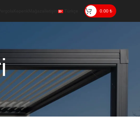
Pergola
Kepenk
Mağaza
İletişim
Türkçe
0.00
₺
i