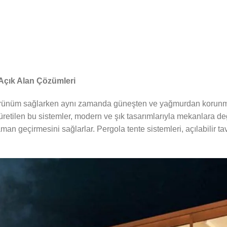
 Açık Alan Çözümleri
r görünüm sağlarken aynı zamanda güneşten ve yağmurdan korunm
etilen bu sistemler, modern ve şık tasarımlarıyla mekanlara de
aman geçirmesini sağlarlar. Pergola tente sistemleri, açılabilir ta