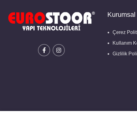
Kurumsal
Çerez Polit
Kullanım Ko
Gizlilik Pol
Size daha iyi hizmet verebilmek için çerezlerden yararlanıy