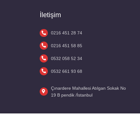
İletişim
0216 451 28 74
0216 451 58 85
0532 058 52 34
0532 661 93 68
Çınardere Mahallesi Atılgan Sokak No
19 B pendik /İstanbul
KABUL ETMEK