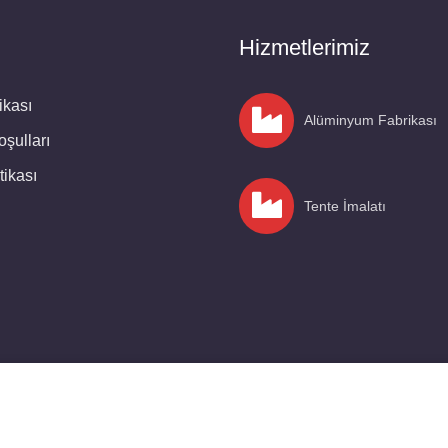
Hizmetlerimiz
ikası
Alüminyum Fabrikası
şulları
itikası
Tente İmalatı
oruz.
© 2024, TÜM HAKLARI SAKLIDIR